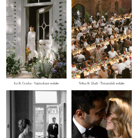
Ira & Gosha • Vazisubani estate
Nitsa & Shali • Tsinandali estate